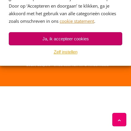
Door op ‘Accepteren en doorgaan’ te klikken, ga je
akkoord met het gebruik van alle categorieën cookies
zoals omschreven in ons
cookie statement
.
Contact
Ja, ik accepteer cookies
Contact
Zelf instellen
Privacy statement
·
Algemene voorwaarden
·
Cookiestatement
Over Leopold
© 2026, Leopold · Onderdeel van
WPG Kindermedia
Veelgestelde vragen