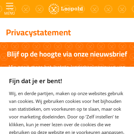
MENU
Privacystatement
Blijf op de hoogte via onze nieuwsbrief
Mis nooit meer het laatste kinderboekennieuws van
Leopold en schrijf je in voor de nieuwsbrief van
Fijn dat je er bent!
Kinderboeken.nl
Wij, en derde partijen, maken op onze websites gebruik
Ja, ik schrijf me in
van cookies. Wij gebruiken cookies voor het bijhouden
van statistieken, om voorkeuren op te slaan, maar ook
voor marketing doeleinden. Door op ‘Zelf instellen’ te
klikken, kun je meer lezen over de cookies die we
Volg ons via de social media van Kinderboeken.nl.
gebruiken op deze website en je voorkeuren aanpassen.