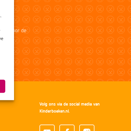
.
r
e in voor de
we
Volg ons via de social media van
Kinderboeken.nl.