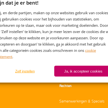
jn dat je er bent!
Blijf op de hoogte via onze nieuwsbrief
j, en derde partijen, maken op onze websites gebruik van cookies
j gebruiken cookies voor het bijhouden van statistieken, om
orkeuren op te slaan, maar ook voor marketing doeleinden. Doo
eer het laatste kinderboekennieuws van Leopold en schrijf j
 ‘Zelf instellen’ te klikken, kun je meer lezen over de cookies die 
nieuwsbrief van Kinderboeken.nl
bruiken op deze website en je voorkeuren aanpassen. Door op
ccepteren en doorgaan’ te klikken, ga je akkoord met het gebruik
Ja, ik schrijf me in
n alle categorieën cookies zoals omschreven in ons
cookie
atement
.
Zelf instellen
Ja, ik accepteer cookies
Rechten
Samenwerkingen & Specials