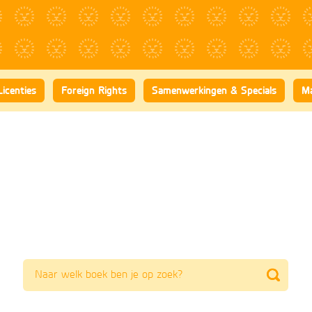
Licenties
Foreign Rights
Samenwerkingen & Specials
Ma
Zoeken
naar
boeken,