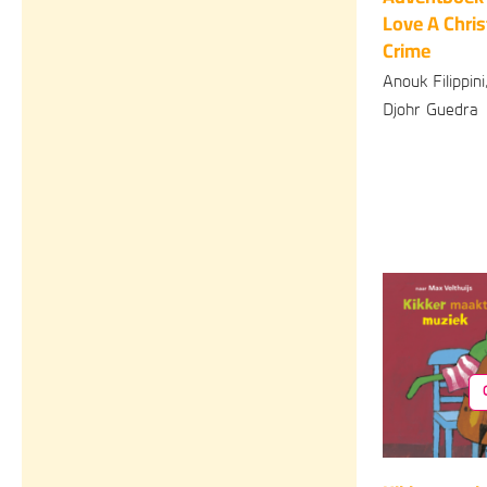
Love A Chri
Crime
Anouk Filippini
Djohr Guedra
Paperback
2