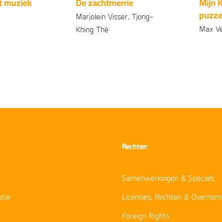
t muziek
De zachtmerrie
Mijn 
puzze
Marjolein Visser, Tjong-
Max Ve
Khing Thé
99
3
,
Geb
Gebonden
99
15
,
Rechten
Samenwerkingen & Specials
tie
Licenties, Rechten & Overnam
Foreign Rights