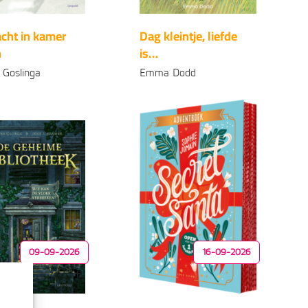
acht in kamer
Dag kleintje, liefde
n
is…
 Goslinga
Emma Dodd
onden
Gebonden
99
99
16
,
15
,
09-09-2026
16-09-2026