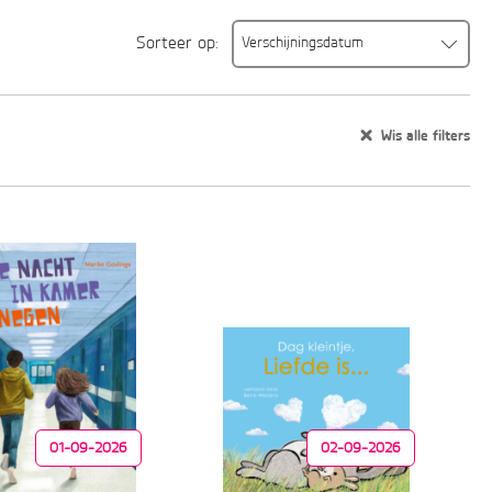
Sorteer op:
Verschijningsdatum
Verschijningsdatum
Alfabetisch (A-Z)
Wis alle filters
Alfabetisch (Z-A)
Prijs (oplopend)
Prijs (aflopend)
01-09-2026
02-09-2026