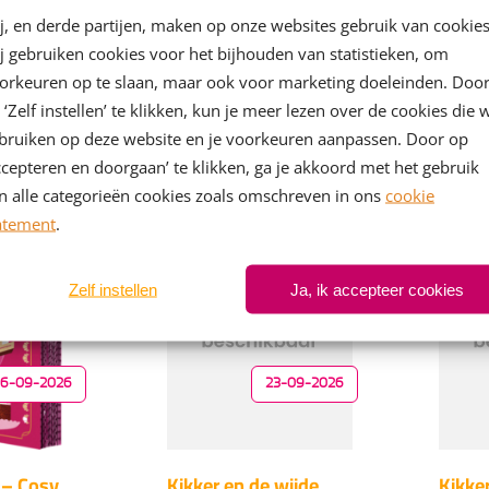
nder dak
De geheime weerwolf
Het v
j, en derde partijen, maken op onze websites gebruik van cookies
medai
s
Paul van Loon, Hugo van
j gebruiken cookies voor het bijhouden van statistieken, om
Nina G
Look
orkeuren op te slaan, maar ook voor marketing doeleinden. Doo
99
6
,
Kock
Gebonden
 ‘Zelf instellen’ te klikken, kun je meer lezen over de cookies die 
99
16
,
Geb
bruiken op deze website en je voorkeuren aanpassen. Door op
ccepteren en doorgaan’ te klikken, ga je akkoord met het gebruik
n alle categorieën cookies zoals omschreven in ons
cookie
atement
.
Zelf instellen
Ja, ik accepteer cookies
16-09-2026
23-09-2026
 – Cosy
Kikker en de wijde
Kikker