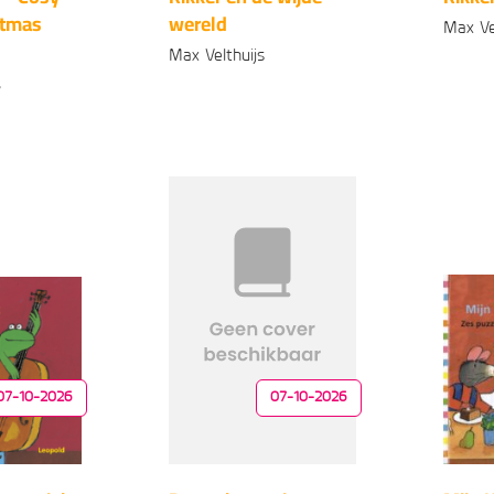
stmas
wereld
Max Ve
Max Velthuijs
Geb
,
Gebonden
99
16
,
99
3
,
07-10-2026
07-10-2026