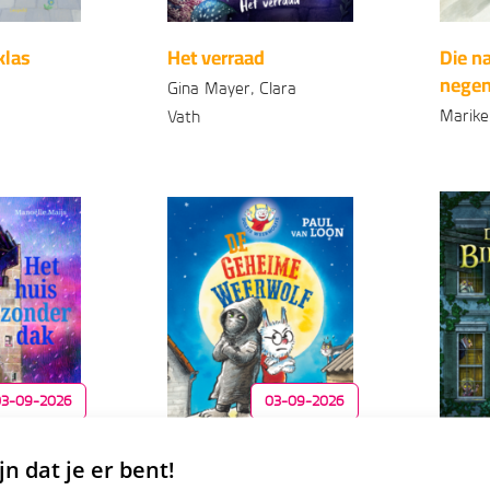
klas
Het verraad
Die n
nege
Gina Mayer, Clara
Marike
Vath
99
6
,
Geb
Gebonden
99
17
,
03-09-2026
03-09-2026
jn dat je er bent!