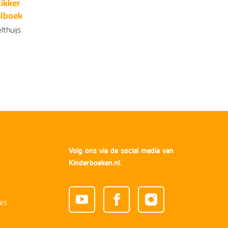
Kikker
lboek
lthuijs
onden
99
17
,
Volg ons via de social media van
Kinderboeken.nl.
es