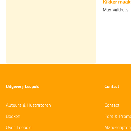
Kikker maak
Max Velthuijs
Gebonden
1
Uitgeverij Leopold
Contact
Auteurs & Illustratoren
Contact
Boeken
Pers & Promo
Over Leopold
Manuscripten