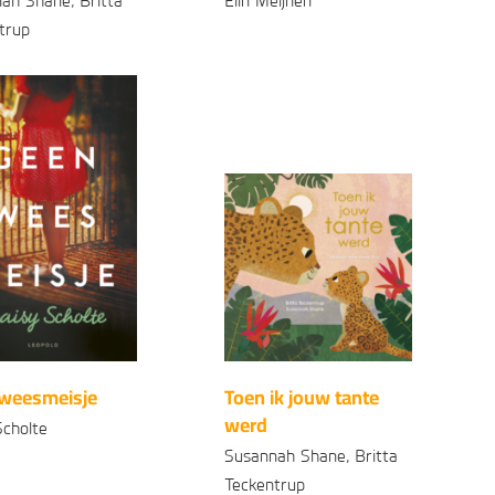
ah Shane, Britta
Elin Meijnen
trup
Paperback
99
16
,
onden
99
15
,
weesmeisje
Toen ik jouw tante
werd
Scholte
Susannah Shane, Britta
erback
99
15
,
Teckentrup