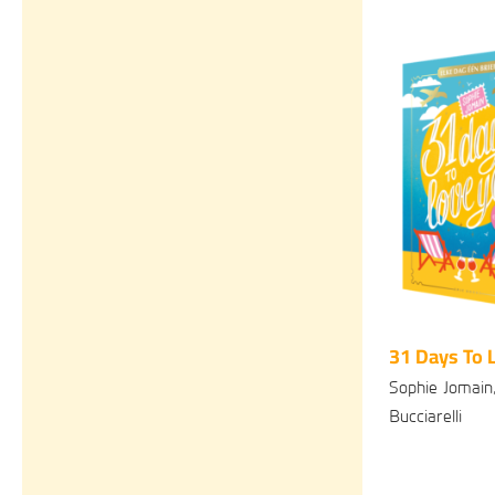
1
31 Days To 
Sophie Jomain
Bucciarelli
Paperback
2