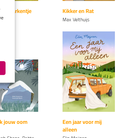
r en Varkentje
Kikker en Rat
r
we
lthuijs
Max Velthuijs
onden
Gebonden
99
99
6
,
6
,
ik jouw oom
Een jaar voor mij
alleen