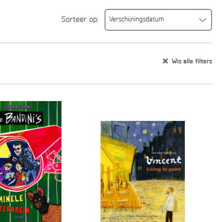
Sorteer op:
Verschijningsdatum
Verschijningsdatum
Alfabetisch (A-Z)
Wis alle filters
Alfabetisch (Z-A)
Prijs (oplopend)
Prijs (aflopend)