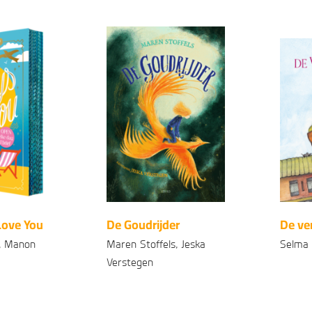
99
99
7
,
15
,
Love You
De Goudrijder
De ve
, Manon
Maren Stoffels, Jeska
Selma
Verstegen
Geb
Gebonden
99
99
3
,
16
,