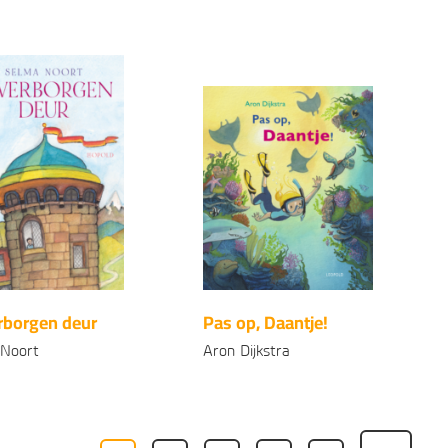
Gebonden
99
15
,
rborgen deur
Pas op, Daantje!
 Noort
Aron Dijkstra
onden
Gebonden
99
99
18
,
15
,