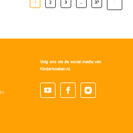
1
2
3
…
37
Volg ons via de social media van
Kinderboeken.nl.
es