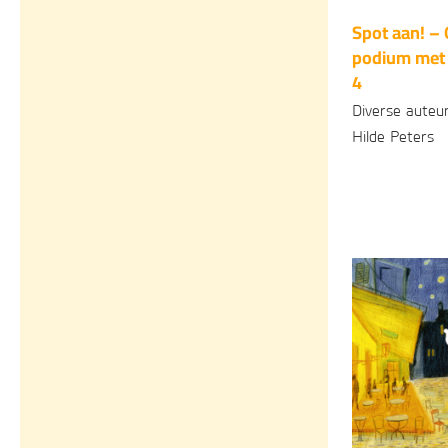
Spot aan! – 
podium met 
4
Diverse auteur
Hilde Peters
Gebonden
1