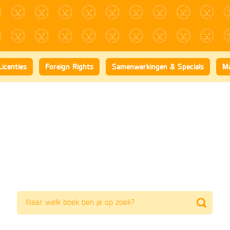
Licenties
Foreign Rights
Samenwerkingen & Specials
Ma
Zoeken
naar
boeken,