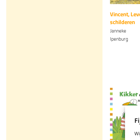
Vincent, Lev
schilderen
Janneke
Ipenburg
Gebonden
1
Fi
Wi