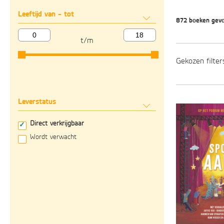
Leeftijd van - tot
872 boeken gev
t/m
Gekozen filter
Leverstatus
Direct verkrijgbaar
Wordt verwacht