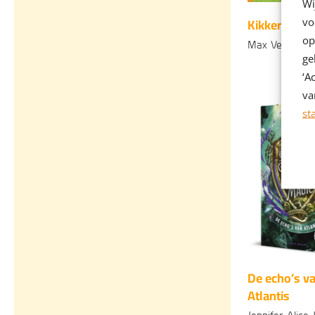
Wi
Kikker en E
vo
op
Max Velthuijs
ge
Gebonden
‘A
va
st
De echo’s v
Atlantis