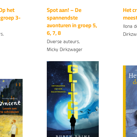
Op het
Spot aan! – De
Het c
groep 3-
spannendste
meest
avonturen in groep 5,
Ilona 
6, 7, 8
s,
Dirkzw
Diverse auteurs,
Geb
Micky Dirkzwager
99
6
,
Gebonden
99
17
,