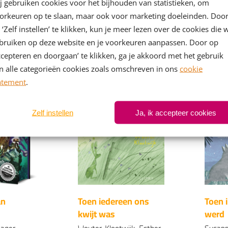
j gebruiken cookies voor het bijhouden van statistieken, om
end
Kikker en Haas
Kikke
orkeuren op te slaan, maar ook voor marketing doeleinden. Doo
 ‘Zelf instellen’ te klikken, kun je meer lezen over de cookies die 
Max Velthuijs
Max Ve
bruiken op deze website en je voorkeuren aanpassen. Door op
Gebonden
Geb
ccepteren en doorgaan’ te klikken, ga je akkoord met het gebruik
99
99
6
,
6
,
n alle categorieën cookies zoals omschreven in ons
cookie
atement
.
Zelf instellen
Ja, ik accepteer cookies
an
Toen iedereen ons
Toen 
kwijt was
werd