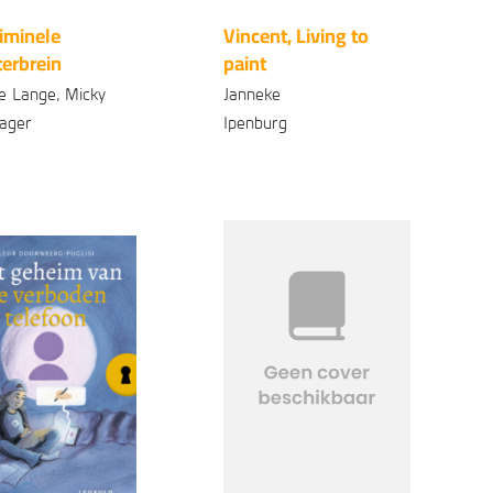
riminele
Vincent, Living to
erbrein
paint
de Lange, Micky
Janneke
ager
Ipenburg
onden
Gebonden
99
99
16
,
17
,