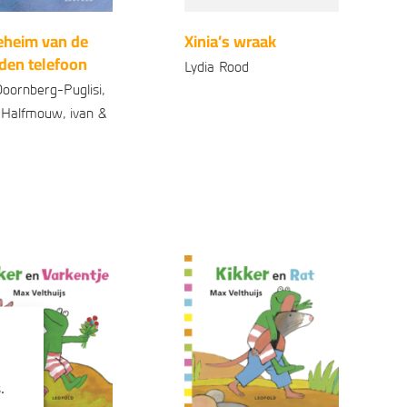
eheim van de
Xinia’s wraak
den telefoon
Lydia Rood
Doornberg-Puglisi,
Paperback
99
15
,
 Halfmouw, ivan &
onden
99
14
,
.