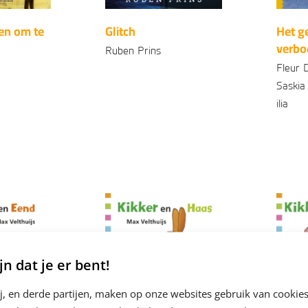
en om te
Glitch
Het g
verbo
Ruben Prins
Fleur 
Paperback
99
16
,
Saskia
ilia
99
7
,
Geb
jn dat je er bent!
j, en derde partijen, maken op onze websites gebruik van cookies