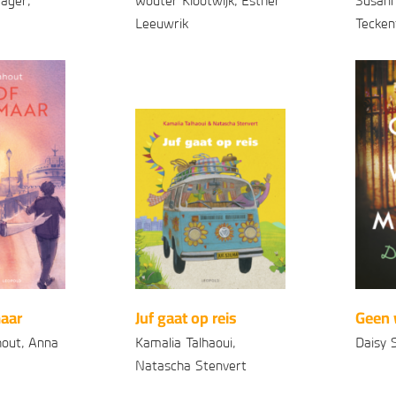
Jager,
Wouter Klootwijk, Esther
Susann
Leeuwrik
Tecken
Gebonden
Geb
99
99
7
,
16
,
maar
Juf gaat op reis
Geen 
out, Anna
Kamalia Talhaoui,
Daisy 
Natascha Stenvert
Pap
Gebonden