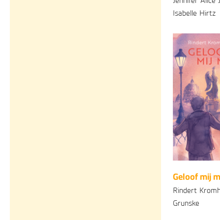
Jennifer Alice 
Isabelle Hirtz
Gebonden
2
Geloof mij 
Rindert Kromh
Grunske
Paperback