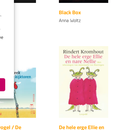
goed
Black Box
.
wenen?
Anna Woltz
Rood
r
E-
99
7
,
we
book
99
4
,
k
ogel / De
De hele erge Ellie en