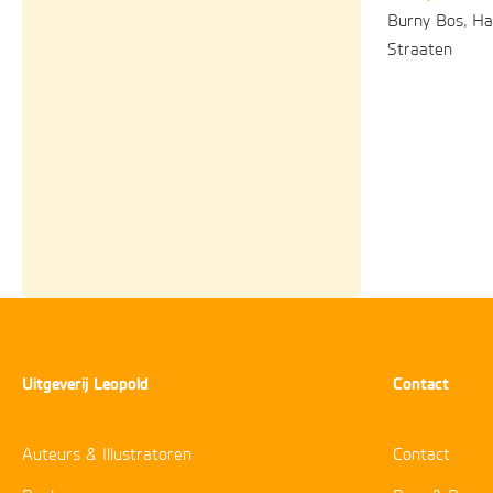
Burny Bos, H
Straaten
Gebonden
2
Uitgeverij Leopold
Contact
Auteurs & Illustratoren
Contact