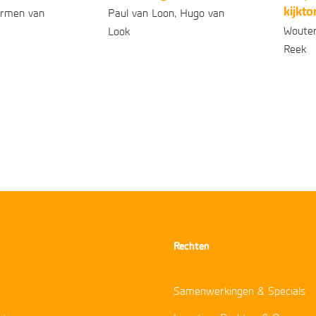
kijkto
armen van
Paul van Loon, Hugo van
Wouter
Look
Reek
Gebonden
99
99
2
,
16
,
Geb
Rechten
Samenwerkingen & Specials