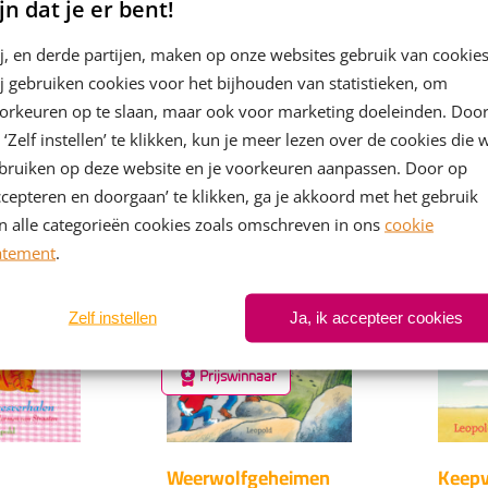
jn dat je er bent!
&
Op blote voeten
Voor
j, en derde partijen, maken op onze websites gebruik van cookies
verd
j gebruiken cookies voor het bijhouden van statistieken, om
Maren Stoffels
s
Lydia 
orkeuren op te slaan, maar ook voor marketing doeleinden. Doo
E-
99
7
,
 ‘Zelf instellen’ te klikken, kun je meer lezen over de cookies die 
E-
book
99
7
,
bruiken op deze website en je voorkeuren aanpassen. Door op
boo
ccepteren en doorgaan’ te klikken, ga je akkoord met het gebruik
n alle categorieën cookies zoals omschreven in ons
cookie
atement
.
Zelf instellen
Ja, ik accepteer cookies
Prijswinnaar
Weerwolfgeheimen
Keepv