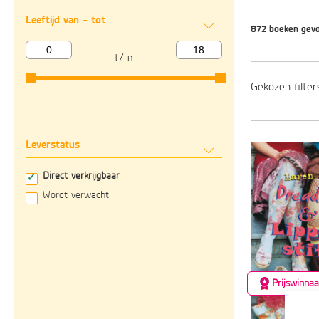
Leeftijd van - tot
872 boeken gev
t/m
Gekozen filter
Leverstatus
Direct verkrijgbaar
Wordt verwacht
Prijswinnaa