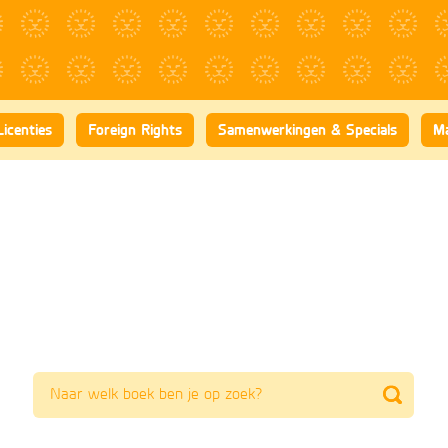
Licenties
Foreign Rights
Samenwerkingen & Specials
Ma
Zoeken
naar
boeken,