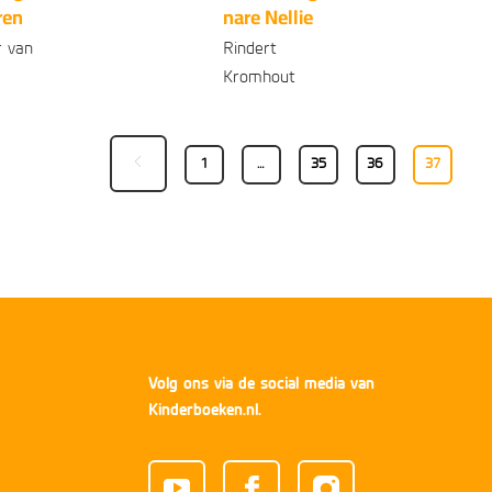
ren
nare Nellie
 van
Rindert
Kromhout
onden
Gebonden
99
99
13
,
15
,
1
…
35
36
37
Volg ons via de social media van
Kinderboeken.nl.