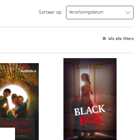
Sorteer op:
Verschijningsdatum
Verschijningsdatum
Alfabetisch (A-Z)
Wis alle filters
Alfabetisch (Z-A)
Prijs (oplopend)
Prijs (aflopend)